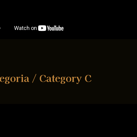
egoria / Category C
oara, Premiul I