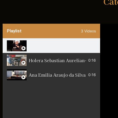
Cat
Playlist
3 Videos
Svit Šekoranja -University of Ljubljana -
0:16
0:16
Ana Emilia Araujo da Silva -Escola de mú
0:16