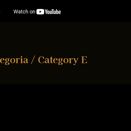
egoria / Category E
Andreja Seljak, Sara Rozman (piano duo) University of Ljubl
Evelin Krkovič, Lara Mandl (piano duo) University of Ljubljana Academy of music Premiul I