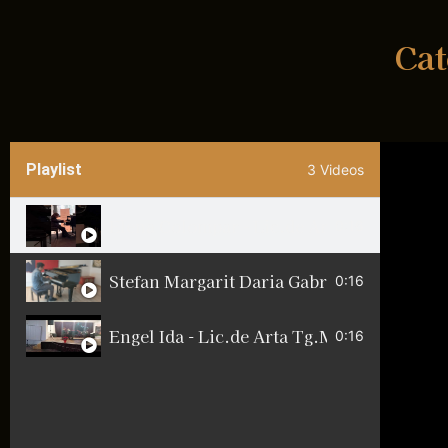
Cat
Playlist
3 Videos
0:16
0:16
Engel Ida - Lic.de Arta Tg.Mures, Premiul 
0:16