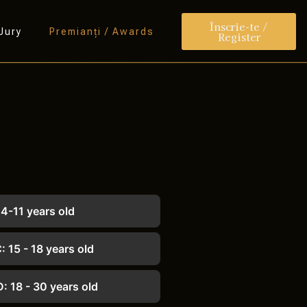
Înscrie-te /
 Jury
Premianți / Awards
Register
 4-11 years old
: 15 - 18 years old
: 18 - 30 years old