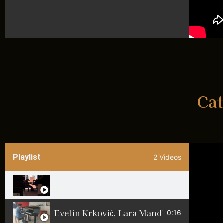
Cat
Playlist
2 Videos
0:16
0:16